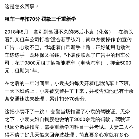
这是怎么回事？
租车一年扣70分 罚款三千重新学
2018年8月，拿刚到驾照不久的85后小袁（化名），在街头
看到某租车公司打着“适合新手练习，简单方便操作”的宣传
广告，心动不已。“我想着自己新手上路，正好能用电动汽
车练练手，既环保又省钱。”小袁便联系了广告中的租车公
司，花了9800元租了辆新能源车（电动汽车），押金5000
元，租期为1年。
在之后的一年时间里，小袁夫妇每天开着电动汽车上下班。
一天下班路上，小袁被交警拦了下来，并被告知他已有十余
条交通违法未处理，累计扣分70余分。
这把小袁吓了一跳！ 交警当场扣留了小袁的驾驶证。无奈
之下，小袁夫妇自掏腰包缴纳了3000余元的罚款，驾驶证
也因分数被扣完，需要重新学习科目一并考试。夫妻二人不
得不请了好几天假来回奔波处理，简直要多心塞就有多心