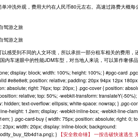
简单冲洗外观，费用大约在人民币80元左右。高速过路费大概每
可以感受到不同的人文环境，所以承担一部分租车相关的费用，
些国内车迷眼中的性能JDM车型，对当地人来说，可以算作奢侈
none; display: block; width: 100%; height: 100%; } #pgc-card .pgc
lid #e8e8e8; position: relative; padding: 20px 94px 12px 180px; ov
: absolute; right: 76px; top: 20px; } .pgc-cover { position: absolu
sition: relative; top: 50%; -webkit-transform: translateY(-50%); t
ow: hidden; text-overflow: ellipsis; white-space: nowrap; } .pgc-co
line-height: 1.2em; display: -webkit-inline-box; -webkit-line-clamp:
em; } .pgc-card-buy { width: 75px; position: absolute; right: 0; to
t: 23px; width: 20px; display: inline-block; background:
mmodity_buy_f2b4d1a.png); }
【安全救命锤】 一按击破快速逃生 