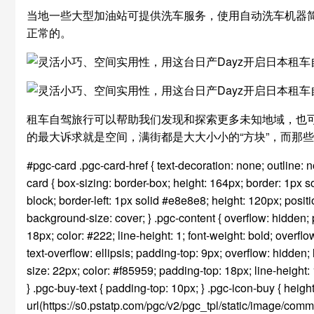
当地一些大型加油站可提供洗车服务，使用自动洗车机器
正常的。
租车自驾旅行可以帮助我们发现和探索更多未知地域，也
的最大诉求就是空间，满街都是大大小小的“方块”，而那
#pgc-card .pgc-card-href { text-decoration: none; outline: 
card { box-sizing: border-box; height: 164px; border: 1px so
block; border-left: 1px solid #e8e8e8; height: 120px; position
background-size: cover; } .pgc-content { overflow: hidden; po
18px; color: #222; line-height: 1; font-weight: bold; overfl
text-overflow: ellipsis; padding-top: 9px; overflow: hidden; 
size: 22px; color: #f85959; padding-top: 18px; line-height: 1
} .pgc-buy-text { padding-top: 10px; } .pgc-icon-buy { heigh
url(https://s0.pstatp.com/pgc/v2/pgc_tpl/static/image/co