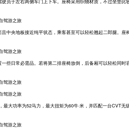
驾驶员于左右两侧车门上下车。座椅采用织物材质，不过坐垫比
而且中央地板接近纯平状态，乘客甚至可以轻松翘起二郎腿。座
一些日常必需品。若将第二排座椅放倒，后备厢可以轻松同时容
机，最大功率为52马力，最大扭矩为60牛·米，并匹配一台CVT无级