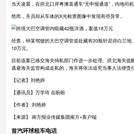
当天凌晨，在拱北口岸粤澳直通车“无申报通道”，内地司
然而，关员却从车体的X光检查图像中发现有些异常。
经查，钟某驾驶的大巴空调管道处藏有20瓶轩尼诗白兰地
10万元。
目前该案已移交海关缉私部门作进一步处理。拱北海关提
逃避海关监管构成走私的，海关将依法追究当事人法律责
【记者】刘艳婷
【通讯员】万学玲 岳盼盼
【作者】 刘艳婷
【来源】 南方报业传媒集团南方+客户端
首汽环球租车电话