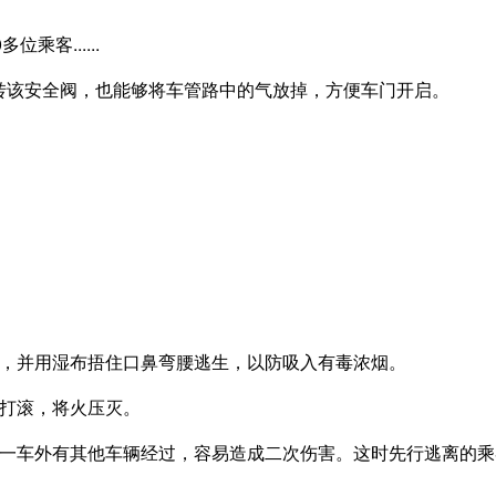
转该安全阀，也能够将车管路中的气放掉，方便车门开启。
湿，并用湿布捂住口鼻弯腰逃生，以防吸入有毒浓烟。
下打滚，将火压灭。
万一车外有其他车辆经过，容易造成二次伤害。这时先行逃离的