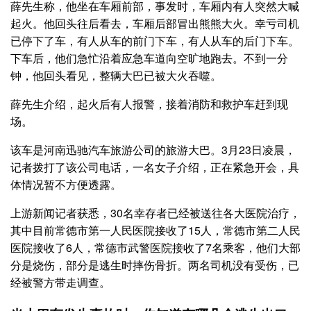
薛先生称，他坐在车厢前部，事发时，车厢内有人突然大喊
起火。他回头往后看去，车厢后部冒出熊熊大火。幸亏司机
已停下了车，有人从车的前门下车，有人从车的后门下车。
下车后，他们急忙沿着应急车道向空旷地跑去。不到一分
钟，他回头看见，整辆大巴已被大火吞噬。
薛先生介绍，起火后有人报警，接着消防和救护车赶到现
场。
该车是河南迅驰汽车旅游公司的旅游大巴。3月23日凌晨，
记者拨打了该公司电话，一名女子介绍，正在紧急开会，具
体情况暂不方便透露。
上游新闻记者获悉，30名幸存者已经被送往各大医院治疗，
其中目前常德市第一人民医院接收了15人，常德市第二人民
医院接收了6人，常德市武警医院接收了7名乘客，他们大部
分是烧伤，部分是逃生时摔伤骨折。两名司机没有受伤，已
经被警方带走调查。