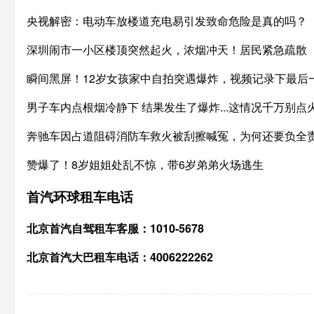
央视解密：电动车放楼道充电易引发致命危险是真的吗？
深圳闹市一小区楼顶突然起火，浓烟冲天！居民紧急疏散
瞬间黑屏！12岁女孩家中自拍突遇爆炸，视频记录下最后
男子车内点根烟冷静下 结果发生了爆炸...这情况千万别点
奔驰车因占道阻碍消防车救火被刮擦喊冤，为何还要负全
赞爆了！8岁姐姐处乱不惊，带6岁弟弟火场逃生
首汽环球租车电话
北京首汽自驾租车客服：1010-5678
北京首汽大巴租车电话：4006222262