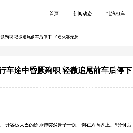
首页
新闻动态
北汽租车
厥殉职 轻微追尾前车后停下 10名乘客无恙
行车途中昏厥殉职 轻微追尾前车后停下 
上，开客运大巴的徐师傅突然身子一沉，倒在方向盘上。6分钟后