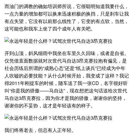
而油门的调教的确如培训师所说，它很聪明知道我要什么，
一点力量的增加都可以换来迅速积极的换挡，只是刹车让我
有点失望，它没有以前那么线性了，它变的有点软，当然，
这可能也和我车上坐了四个成年人有关吧。
开到山顶，斜风细雨中我坐在车里久久回味，或者是自省。
仅凭借直面数据就对次世代马自达3昂克赛拉抱有偏见，是
社会历练后所谓的“成熟心态”还是“纸上谈兵”已经成为中年
人吹嘘的必要技能？从什么时候开始，我变成了这样？我记
得2011年刚提车的时候，随车送了我一张CD，名字很好听
叫“你是我的骄傲——马自达”，现在想把这句话送给次世代
马自达3昂克赛拉，因为你才是我的骄傲，谢谢你的坚持，
谢谢你的不妥协，这才是年轻该有的样子。
我们终将老去，但总有人正年轻。