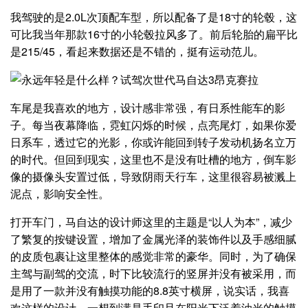
我驾驶的是2.0L次顶配车型，所以配备了是18寸的轮毂，这
可比我当年那款16寸的小轮毂拉风多了。前后轮胎的扁平比
是215/45，看起来数据还是不错的，挺有运动范儿。
车尾是我喜欢的地方，设计感非常强，有日系性能车的影
子。每当夜幕降临，霓虹闪烁的时候，点亮尾灯，如果你爱
日系车，透过它的光影，你或许能回到转子发动机扬名立万
的时代。但回到现实，这里也不是没有吐槽的地方，倒车影
像的摄像头安置过低，导致阴雨天行车，这里很容易被溅上
泥点，影响安全性。
打开车门，马自达的设计师这里的主题是“以人为本”，减少
了繁复的按键设置，增加了金属光泽的装饰件以及手感细腻
的皮质包裹让这里整体的感觉非常的豪华。同时，为了确保
主驾与副驾的交流，时下比较流行的竖屏并没有被采用，而
是用了一款并没有触摸功能的8.8英寸横屏，说实话，我喜
欢这样的设计，一想到满是手印且在阳光下泛着油光的触摸