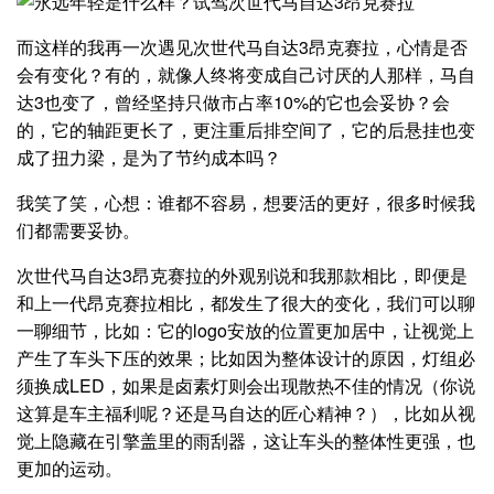
而这样的我再一次遇见次世代马自达3昂克赛拉，心情是否
会有变化？有的，就像人终将变成自己讨厌的人那样，马自
达3也变了，曾经坚持只做市占率10%的它也会妥协？会
的，它的轴距更长了，更注重后排空间了，它的后悬挂也变
成了扭力梁，是为了节约成本吗？
我笑了笑，心想：谁都不容易，想要活的更好，很多时候我
们都需要妥协。
次世代马自达3昂克赛拉的外观别说和我那款相比，即便是
和上一代昂克赛拉相比，都发生了很大的变化，我们可以聊
一聊细节，比如：它的logo安放的位置更加居中，让视觉上
产生了车头下压的效果；比如因为整体设计的原因，灯组必
须换成LED，如果是卤素灯则会出现散热不佳的情况（你说
这算是车主福利呢？还是马自达的匠心精神？），比如从视
觉上隐藏在引擎盖里的雨刮器，这让车头的整体性更强，也
更加的运动。