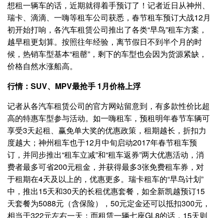
想租一辆车的话，近期就得着手预订了！记者近日从神州、
瑞卡、滴滴、一嗨等租车公司获悉，春节租车预订大战12月
初开始打响，各汽车租赁公司推出了各类“早鸟”租车方案，
越早租更划算。按照往年经验，离节假日不到半个月的时
候，热销车型基本“租罄”，剩下的车型也会因为货源紧缺，
价格自然水涨船高。
行情：SUV、MPV最抢手 1月价格上浮
记者从各汽车租赁公司的官方网站留意到，有多款性价比超
高的特惠车型参与活动。如一嗨租车，预租明年春节车辆可
享受3天起租、赢免单大奖的优惠政策，租期越长，折扣力
度越大；神州租车也于12月中旬启动2017年春节租车预
订，并同步推出“租车立减”和“租车返券”两大优惠活动，消
费者最多可省200元租金，并获得最多3张免费租车券，对
于租期在4天及以上的，优惠更多。瑞卡租车的“早鸟计划”
中，推出15天和30天的长租优惠套餐，如全新凯越预订15
天套餐为5088元（含保险），50元定金还可以抵扣300元，
相当于322元左右一天；而租赁一辆七座GL8的话，15天则