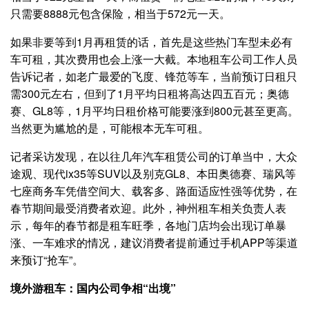
只需要8888元包含保险，相当于572元一天。
如果非要等到1月再租赁的话，首先是这些热门车型未必有
车可租，其次费用也会上涨一大截。本地租车公司工作人员
告诉记者，如老广最爱的飞度、锋范等车，当前预订日租只
需300元左右，但到了1月平均日租将高达四五百元；奥德
赛、GL8等，1月平均日租价格可能要涨到800元甚至更高。
当然更为尴尬的是，可能根本无车可租。
记者采访发现，在以往几年汽车租赁公司的订单当中，大众
途观、现代ix35等SUV以及别克GL8、本田奥德赛、瑞风等
七座商务车凭借空间大、载客多、路面适应性强等优势，在
春节期间最受消费者欢迎。此外，神州租车相关负责人表
示，每年的春节都是租车旺季，各地门店均会出现订单暴
涨、一车难求的情况，建议消费者提前通过手机APP等渠道
来预订“抢车”。
境外游租车：国内公司争相“出境”