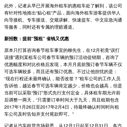
此外，记者从早已开展海外租车的惠租车处了解到，该公司
有针对性地推出“贴心租”产品，面向海外租车游客提供华人
向导接机、专车接送、交规讲解、快速提车、中文应急沟通
等服务，同时还有专属的理赔通道。
新招数：提前“预租” 省钱又优惠
原本只打算咨询春节租车事宜的柳先生，在12月初竟“误打
误撞”遇到某租车公司春节车辆的预订活动促销期，咨询了
优惠幅度和对比价格后发现，本月月底前预订春节车辆不仅
可选车辆较多，而且还有预订优惠。不过让他担忧的是：
“现在行程还未最终确认，能否改签？”租车公司的工作人员
告诉他，越近春节可选车辆肯定越少，价格也会越高，但是
当前可以采取“预订”形式先行支付定金，具体租车期允许前
后调整一两天，“只需要订单时间大于九天，而且租期包含
2017年1月26日至2017年2月4日，待最终确认时间时向租
车公司及时告知并支付尾款即可。”
记者从汽车租赁市场获悉，从12月1日起至12月31日，各汽