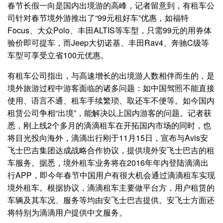
春节长假一向是国内出境游的高峰，记者留意到，有租车公
司针对春节境外游推出了“99元租好车”优惠，如福特
Focus、大众Polo、丰田ALTIS等车型，只需99元的用券体
验价即可提车，而Jeep大切诺基、丰田Rav4、奔驰C级等
车型可享受立省100元优惠。
有租车公司指出，与高速增长的出境游人数相伴而生的，是
境外旅游过程中游客面临的诸多问题：如中国驾照不能直接
使用、语言不通、租车手续繁琐、取还车不便等。如今国内
租赁公司争相“出境”，能解决以上国内游客的问题。记者获
悉，刚上线2个多月的滴滴租车在开拓国内市场的同时，也
将目光投向海外，滴滴出行刚于11月15日，宣布与Avis安
飞士巴吉集团达成战略合作协议，提供境外安飞士巴吉的租
车服务。据悉，境外租车业务将在2016年年内登陆滴滴出
行APP，即今年春节中国用户有很大机会通过滴滴租车实现
境外租车。根据协议，滴滴租车主要做平台方，用户租赁的
车辆及其车况、服务等均由安飞士巴吉提供。安飞士方面还
将特别为滴滴用户提供中文服务。