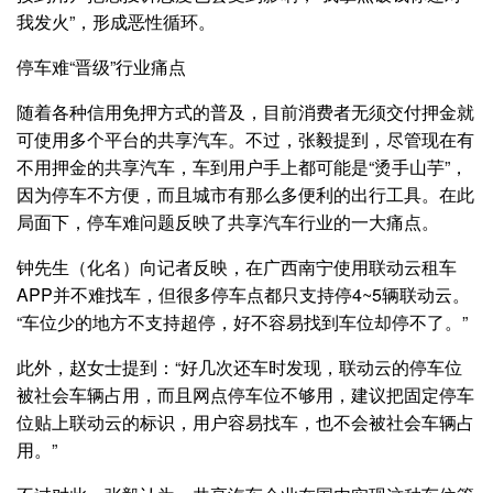
我发火”，形成恶性循环。
停车难“晋级”行业痛点
随着各种信用免押方式的普及，目前消费者无须交付押金就
可使用多个平台的共享汽车。不过，张毅提到，尽管现在有
不用押金的共享汽车，车到用户手上都可能是“烫手山芋”，
因为停车不方便，而且城市有那么多便利的出行工具。在此
局面下，停车难问题反映了共享汽车行业的一大痛点。
钟先生（化名）向记者反映，在广西南宁使用联动云租车
APP并不难找车，但很多停车点都只支持停4~5辆联动云。
“车位少的地方不支持超停，好不容易找到车位却停不了。”
此外，赵女士提到：“好几次还车时发现，联动云的停车位
被社会车辆占用，而且网点停车位不够用，建议把固定停车
位贴上联动云的标识，用户容易找车，也不会被社会车辆占
用。”