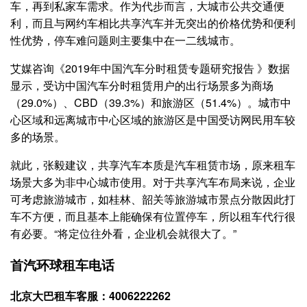
车，再到私家车需求。作为代步而言，大城市公共交通便
利，而且与网约车相比共享汽车并无突出的价格优势和便利
性优势，停车难问题则主要集中在一二线城市。
艾媒咨询《2019年中国汽车分时租赁专题研究报告 》数据
显示，受访中国汽车分时租赁用户的出行场景多为商场
（29.0%）、CBD（39.3%）和旅游区（51.4%）。城市中
心区域和远离城市中心区域的旅游区是中国受访网民用车较
多的场景。
就此，张毅建议，共享汽车本质是汽车租赁市场，原来租车
场景大多为非中心城市使用。对于共享汽车布局来说，企业
可考虑旅游城市，如桂林、韶关等旅游城市景点分散因此打
车不方便，而且基本上能确保有位置停车，所以租车代行很
有必要。“将定位往外看，企业机会就很大了。”
首汽环球租车电话
北京大巴租车客服：4006222262