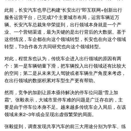
此前，长安汽车也早已构建“长安出行”即互联网+创新出行
服务运营平台，已完成7个主要城市布局，运营车辆近万
辆。长安汽车总裁朱华荣提到，出行领域本身就是一个产
业、一个营销渠道，最为关键的是出行背后的大数据。基于
这些情况，车企都在向这个领域转型，长安也在向这个领域
转型，T3合作各方共同研究也向这个领域转型。
对此，程世东也认为，传统车企进入出行领域的原因有两
个：第一是车辆销量下滑，把车辆投入出行领域还有比较大
的空间；第二是从未来无人驾驶或者车辆生产角度来考虑，
在出行领域的数据积累对车型生产更有帮助。
然而，竞争的加剧让原本亟待解决的停车位问题“雪上加
霜”。张毅表示，大城市里停车难的问题是广泛存在的，主
要是由于停车位本身不足。越来越多传统车企入局后，在该
领域未来2~3年或会呈现出虚假繁荣的局面。
张毅提到，调查发现共享汽车的前三大用途分别为学车、练