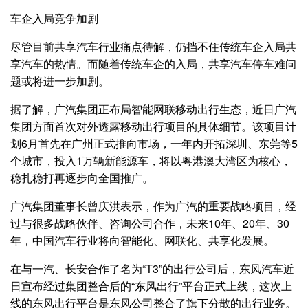
车企入局竞争加剧
尽管目前共享汽车行业痛点待解，仍挡不住传统车企入局共
享汽车的热情。而随着传统车企的入局，共享汽车停车难问
题或将进一步加剧。
据了解，广汽集团正布局智能网联移动出行生态，近日广汽
集团方面首次对外透露移动出行项目的具体细节。该项目计
划6月首先在广州正式推向市场，一年内开拓深圳、东莞等5
个城市，投入1万辆新能源车，将以粤港澳大湾区为核心，
稳扎稳打再逐步向全国推广。
广汽集团董事长曾庆洪表示，作为广汽的重要战略项目，经
过与很多战略伙伴、咨询公司合作，未来10年、20年、30
年，中国汽车行业将向智能化、网联化、共享化发展。
在与一汽、长安合作了名为“T3”的出行公司后，东风汽车近
日宣布经过集团整合后的“东风出行”平台正式上线，这次上
线的东风出行平台是东风公司整合了旗下分散的出行业务。