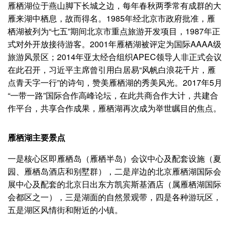
雁栖湖位于燕山脚下长城之边，每年春秋两季常有成群的大
雁来湖中栖息，故而得名。1985年经北京市政府批准，雁
栖湖被列为“七五”期间北京市重点旅游开发项目，1987年正
式对外开放接待游客。2001年雁栖湖被评定为国际AAAA级
旅游风景区；2014年亚太经合组织APEC领导人非正式会议
在此召开，习近平主席曾引用白居易“风帆白浪花千片，雁
点青天字一行”的诗句，赞美雁栖湖的秀美风光。2017年5月
“一带一路”国际合作高峰论坛，在此共商合作大计，共建合
作平台，共享合作成果，雁栖湖再次成为举世瞩目的焦点。
雁栖湖主要景点
一是核心区即雁栖岛（雁栖半岛）会议中心及配套设施（夏
园、雁栖岛酒店和别墅群），二是岸边的北京雁栖湖国际会
展中心及配套的北京日出东方凯宾斯基酒店（属雁栖湖国际
会都区之一），三是湖面的自然景观带，四是各种游玩区，
五是湖区风情街和附近的小镇。