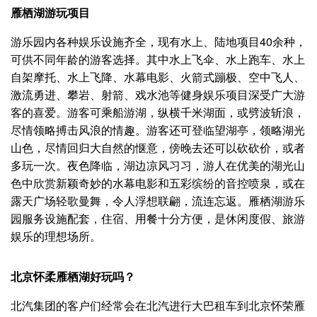
雁栖湖游玩项目
游乐园内各种娱乐设施齐全，现有水上、陆地项目40余种，
可供不同年龄的游客选择。其中水上飞伞、水上跑车、水上
自架摩托、水上飞降、水幕电影、火箭式蹦极、空中飞人、
激流勇进、攀岩、射箭、戏水池等健身娱乐项目深受广大游
客的喜爱。游客可乘船游湖，纵横千米湖面，或劈波斩浪，
尽情领略搏击风浪的情趣。游客还可登临望湖亭，领略湖光
山色，尽情回归大自然的惬意，傍晚去还可以砍砍价，或者
多玩一次。夜色降临，湖边凉风习习，游人在优美的湖光山
色中欣赏新颖奇妙的水幕电影和五彩缤纷的音控喷泉，或在
露天广场轻歌曼舞，令人浮想联翩，流连忘返。雁栖湖游乐
园服务设施配套，住宿、用餐十分方便，是休闲度假、旅游
娱乐的理想场所。
北京怀柔雁栖湖好玩吗？
北汽集团的客户们经常会在北汽进行大巴租车到北京怀荣雁