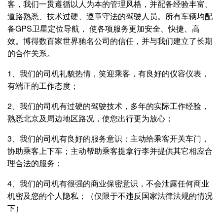
客，我们一贯遵循以人为本的管理风格，并配备经验丰富、
道路熟悉、技术过硬、遵章守法的驾驶人员。所有车辆均配
备GPS卫星定位导航， 使各项服务更加安全、快捷、高
效。博得数百家世界驰名公司的信任，并与我们建立了长期
的合作关系。
1、我们的司机礼貌热情，笑迎乘客，有良好的仪容仪表，
有端正的工作态度；
2、我们的司机有过硬的驾驶技术，多年的实际工作经验，
熟悉北京及周边地区路况，使您出行更为放心；
3、我们的司机有良好的服务意识：主动给乘客开关车门，
协助乘客上下车；主动帮助乘客提拿行李并提供其它相应合
理合法的服务；
4、我们的司机有很强的商业保密意识，不会泄露任何商业
机密及您的个人隐私；（仅限于不违反国家法律法规的情况
下）