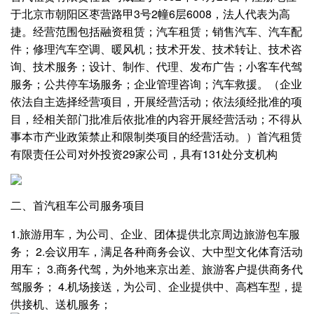
于北京市朝阳区枣营路甲3号2幢6层6008，法人代表为高
捷。经营范围包括融资租赁；汽车租赁；销售汽车、汽车配
件；修理汽车空调、暖风机；技术开发、技术转让、技术咨
询、技术服务；设计、制作、代理、发布广告；小客车代驾
服务；公共停车场服务；企业管理咨询；汽车救援。（企业
依法自主选择经营项目，开展经营活动；依法须经批准的项
目，经相关部门批准后依批准的内容开展经营活动；不得从
事本市产业政策禁止和限制类项目的经营活动。）首汽租赁
有限责任公司对外投资29家公司，具有131处分支机构
二、首汽租车公司服务项目
1.旅游用车，为公司、企业、团体提供北京周边旅游包车服
务； 2.会议用车，满足各种商务会议、大中型文化体育活动
用车； 3.商务代驾，为外地来京出差、旅游客户提供商务代
驾服务； 4.机场接送，为公司、企业提供中、高档车型，提
供接机、送机服务；