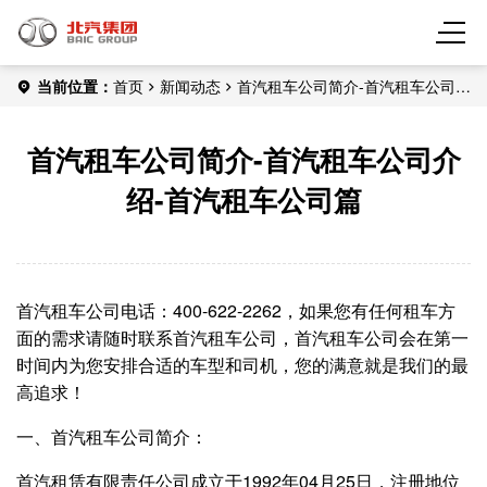
当前位置：
首页
新闻动态
首汽租车公司简介-首汽租车公司介
绍-首汽租车公司篇
首汽租车公司简介-首汽租车公司介
绍-首汽租车公司篇
首汽租车公司电话：400-622-2262，如果您有任何租车方
面的需求请随时联系首汽租车公司，首汽租车公司会在第一
时间内为您安排合适的车型和司机，您的满意就是我们的最
高追求！
一、首汽租车公司简介：
首汽租赁有限责任公司成立于1992年04月25日，注册地位